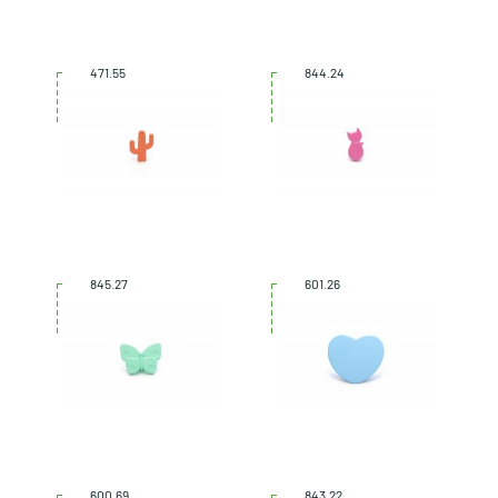
471.55
844.24
845.27
601.26
600.69
843.22