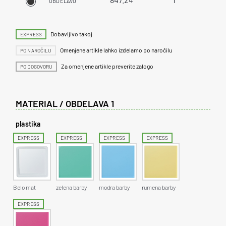
OBDELAVO
Dobavljivo takoj
EXPRESS
Omenjene artikle lahko izdelamo po naročilu
PO NAROČILU
Za omenjene artikle preverite zalogo
PO DOGOVORU
MATERIAL / OBDELAVA 1
plastika
EXPRESS
EXPRESS
EXPRESS
EXPRESS
Belo mat
zelena barby
modra barby
rumena barby
EXPRESS