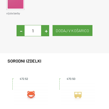
vijola barby
-
+
SORODNI IZDELKI
472.52
470.50