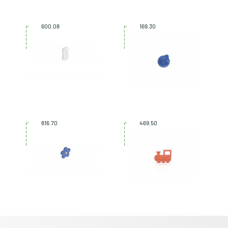
600.08
169.30
816.70
469.50