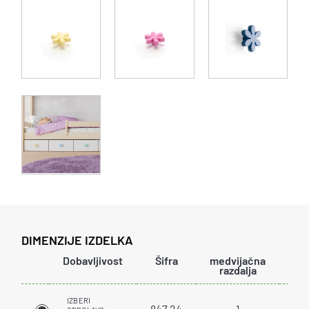
DIMENZIJE IZDELKA
Dobavljivost
Šifra
medvijačna
šir
razdalja
IZBERI
847.24
1
5