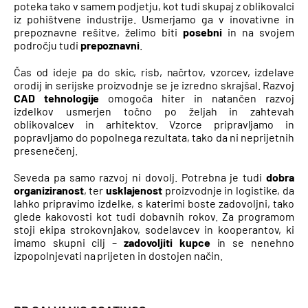
poteka tako v samem podjetju, kot tudi skupaj z oblikovalci
iz pohištvene industrije. Usmerjamo ga v inovativne in
prepoznavne rešitve, želimo biti
posebni
in na svojem
področju tudi
prepoznavni
.
Čas od ideje pa do skic, risb, načrtov, vzorcev, izdelave
orodij in serijske proizvodnje se je izredno skrajšal. Razvoj
CAD tehnologije
omogoča hiter in natančen razvoj
izdelkov
usmerjen točno po željah in zahtevah
oblikovalcev in arhitektov. Vzorce pripravljamo in
popravljamo do popolnega rezultata, tako da ni neprijetnih
presenečenj.
Seveda pa samo razvoj ni dovolj. Potrebna je tudi
dobra
organiziranost
, ter
usklajenost
proizvodnje in logistike, da
lahko pripravimo izdelke, s katerimi boste zadovoljni, tako
glede kakovosti kot tudi dobavnih rokov. Za programom
stoji ekipa strokovnjakov, sodelavcev in kooperantov, ki
imamo skupni cilj –
zadovoljiti kupce
in se nenehno
izpopolnjevati na prijeten in dostojen način.