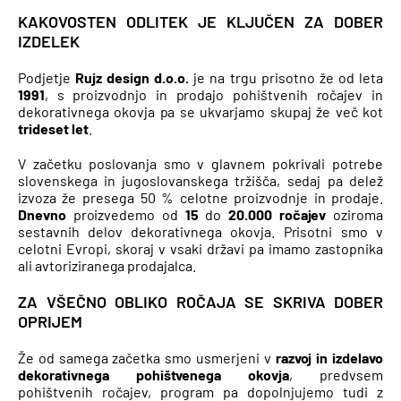
KAKOVOSTEN ODLITEK JE KLJUČEN ZA DOBER
IZDELEK
Podjetje
Rujz design d.o.o.
je na trgu prisotno že od leta
1991
, s proizvodnjo in prodajo pohištvenih ročajev in
dekorativnega okovja pa se ukvarjamo skupaj že več kot
trideset let
.
V začetku poslovanja smo v glavnem pokrivali potrebe
slovenskega in jugoslovanskega tržišča, sedaj pa delež
izvoza že presega 50 % celotne proizvodnje in prodaje.
Dnevno
proizvedemo od
15
do
20.000 ročajev
oziroma
sestavnih delov dekorativnega okovja. Prisotni smo v
celotni Evropi, skoraj v vsaki državi pa imamo zastopnika
ali avtoriziranega prodajalca.
ZA VŠEČNO OBLIKO ROČAJA SE SKRIVA DOBER
OPRIJEM
Že od samega začetka smo usmerjeni v
razvoj in izdelavo
dekorativnega pohištvenega okovja
, predvsem
pohištvenih ročajev, program pa dopolnjujemo tudi z