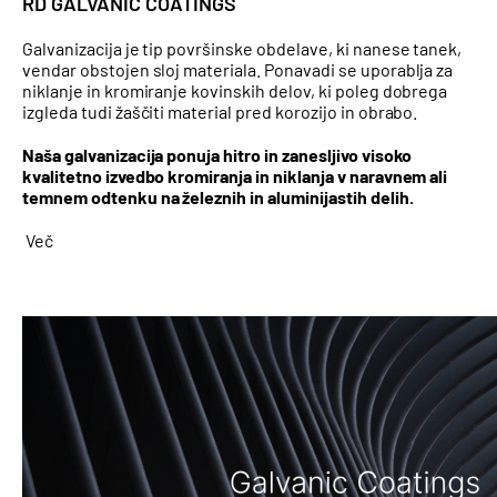
RD GALVANIC COATINGS
Galvanizacija je tip površinske obdelave, ki nanese tanek,
vendar obstojen sloj materiala. Ponavadi se uporablja za
niklanje in kromiranje kovinskih delov, ki poleg dobrega
izgleda tudi žaščiti material pred korozijo in obrabo.
Naša galvanizacija ponuja hitro in zanesljivo visoko
kvalitetno izvedbo kromiranja in niklanja v naravnem ali
temnem odtenku na železnih in aluminijastih delih.
Več