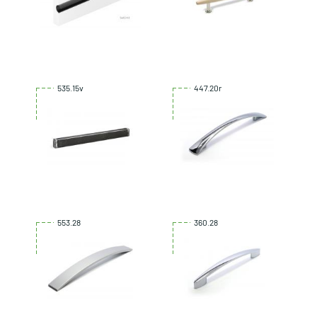
535.15v
447.20r
553.28
360.28