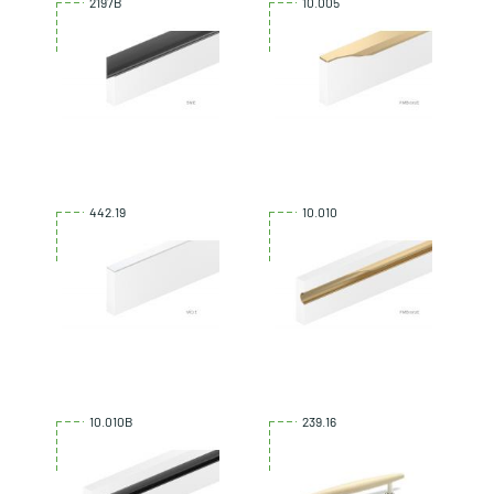
2197B
10.005
442.19
10.010
10.010B
239.16