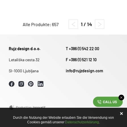
1 / 14
Alle Produkte: 657
Rujz design d.o.o.
T +386 (1) 542 22 00
Letališka cesta 32
F +386 (1) 521 12 10
SI-1000 Ljubljana
info@rujzdesign.com
CALL US
Production:
Innovatif
Durch die Nutzung der Website erlauben Sie die Verwendung von
Cookies gemäß unserer
Datenschutzerklärung
.