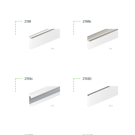
2198
2198b
2159c
2159D