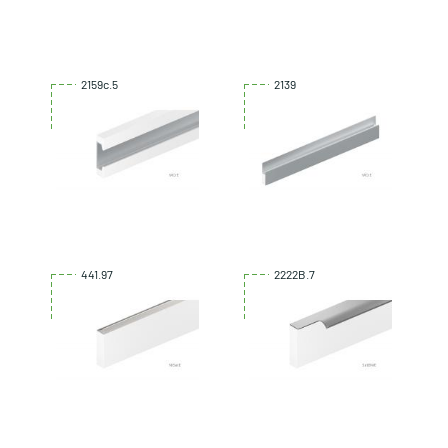
2159c.5
2139
441.97
2222B.7