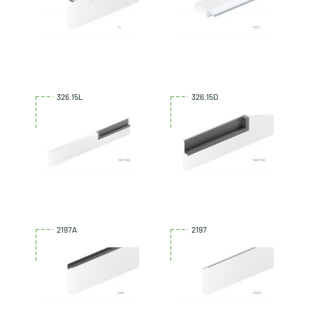
326.15L
326.15D
2197A
2197