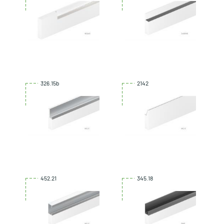
326.15b
2142
452.21
345.18