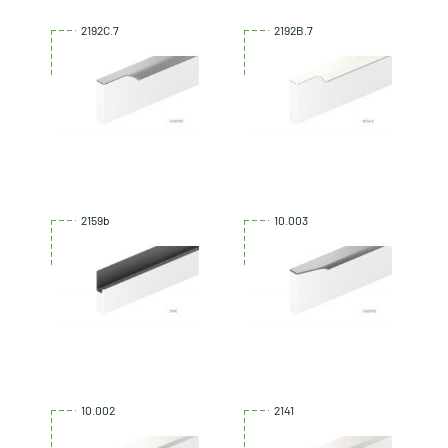
2192C.7
2192B.7
2159b
10.003
10.002
2141