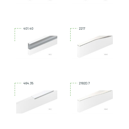
401.40
2217
464.35
2192D.7