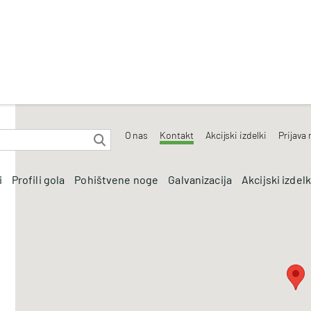
O nas
Kontakt
Akcijski izdelki
Prijava
i
Profili gola
Pohištvene noge
Galvanizacija
Akcijski izdelk