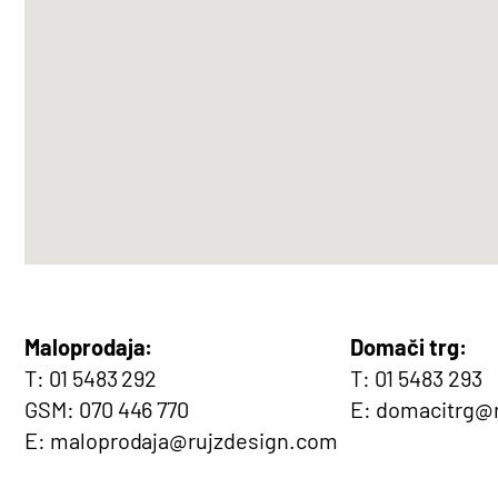
Maloprodaja:
Domači trg:
T: 01 5483 292
T: 01 5483 293
GSM: 070 446 770
E: domacitrg@
E: maloprodaja@rujzdesign.com