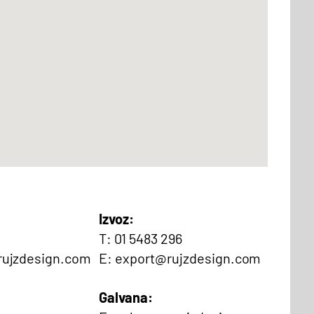
Izvoz:
T: 01 5483 296
rujzdesign.com
E: export@rujzdesign.com
Galvana: