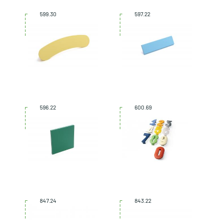
599.30
597.22
596.22
600.69
847.24
843.22