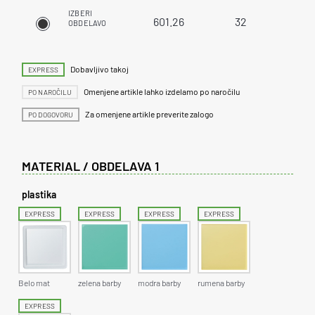
IZBERI
601.26
32
OBDELAVO
Dobavljivo takoj
EXPRESS
Omenjene artikle lahko izdelamo po naročilu
PO NAROČILU
Za omenjene artikle preverite zalogo
PO DOGOVORU
MATERIAL / OBDELAVA 1
plastika
EXPRESS
EXPRESS
EXPRESS
EXPRESS
Belo mat
zelena barby
modra barby
rumena barby
EXPRESS