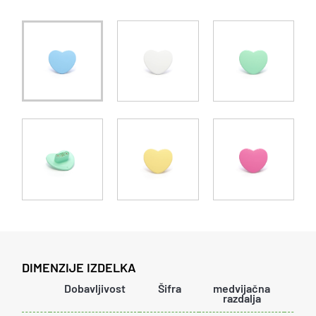
DIMENZIJE IZDELKA
Dobavljivost
Šifra
medvijačna
dol
razdalja