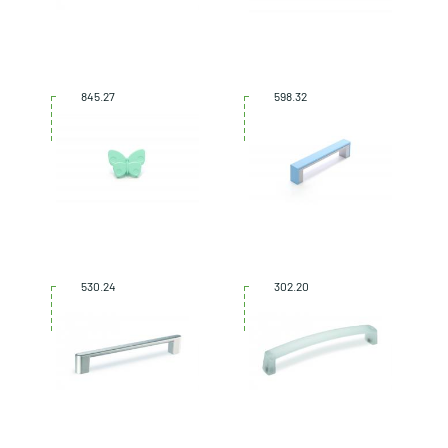
845.27
598.32
530.24
302.20