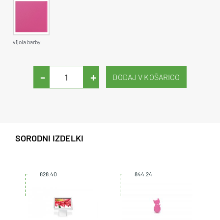
vijola barby
-
+
SORODNI IZDELKI
828.40
844.24