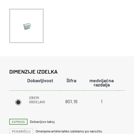
DIMENZIJE IZDELKA
Dobavljivost
Šifra
medvijačna
širi
razdalja
IZBERI
801.16
1
31
OBDELAVO
Dobavljivo takoj
EXPRESS
Omenjene artikle lahko izdelamo po naročilu
PO NAROČILU