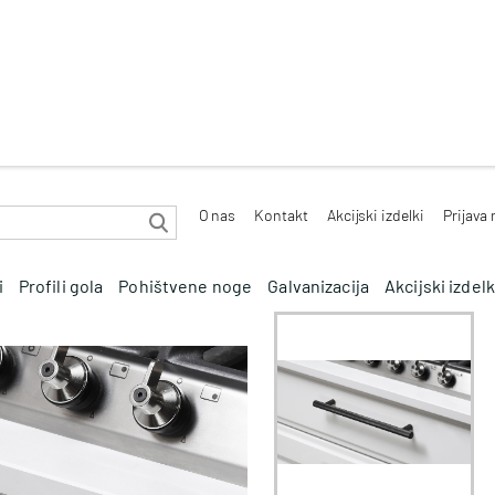
O nas
Kontakt
Akcijski izdelki
Prijava
i
Profili gola
Pohištvene noge
Galvanizacija
Akcijski izdelk