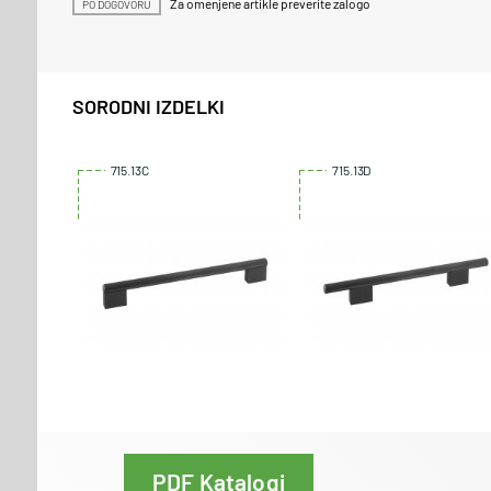
Za omenjene artikle preverite zalogo
PO DOGOVORU
SORODNI IZDELKI
715.13C
715.13D
PDF Katalogi