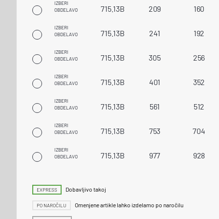
IZBERI
715.13B
209
160
OBDELAVO
IZBERI
715.13B
241
192
OBDELAVO
IZBERI
715.13B
305
256
OBDELAVO
IZBERI
715.13B
401
352
OBDELAVO
IZBERI
715.13B
561
512
OBDELAVO
IZBERI
715.13B
753
704
OBDELAVO
IZBERI
715.13B
977
928
OBDELAVO
Dobavljivo takoj
EXPRESS
Omenjene artikle lahko izdelamo po naročilu
PO NAROČILU