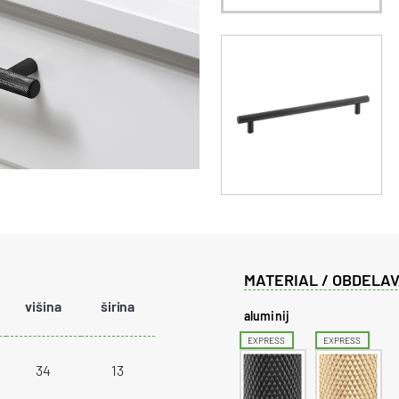
MATERIAL / OBDELAV
višina
širina
aluminij
EXPRESS
EXPRESS
34
13