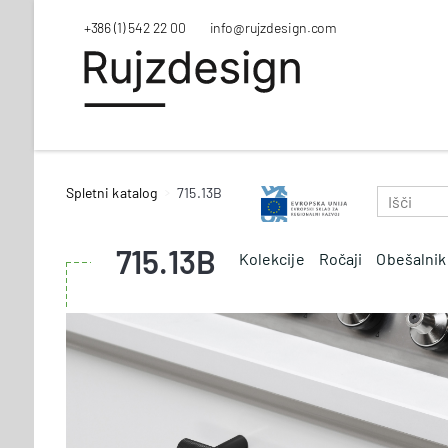
+386 (1) 542 22 00
info@rujzdesign.com
Spletni katalog
715.13B
715.13B
Kolekcije
Ročaji
Obešalnik