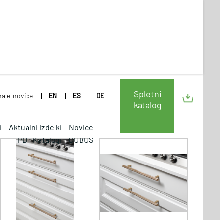
Spletni
 na e-novice
EN
ES
DE
katalog
i
Aktualni izdelki
Novice
PDF Katalogi
CUBUS