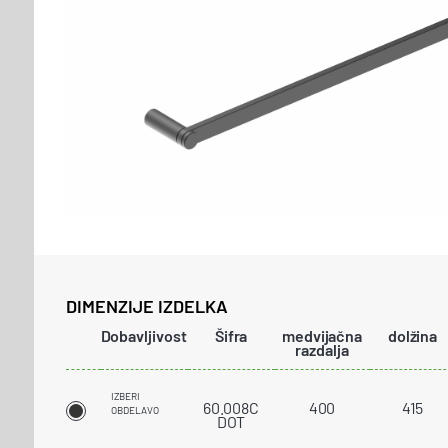
DIMENZIJE IZDELKA
Dobavljivost
Šifra
medvijačna
dolžina
razdalja
IZBERI
60.008C
400
415
OBDELAVO
DOT