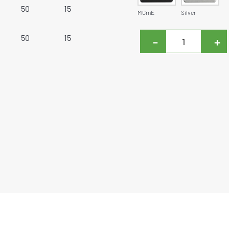
50
15
MCrnE
Silver
50
15
-
+