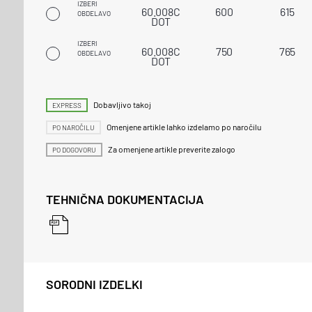
IZBERI
60.008C
600
615
OBDELAVO
DOT
IZBERI
60.008C
750
765
OBDELAVO
DOT
Dobavljivo takoj
EXPRESS
Omenjene artikle lahko izdelamo po naročilu
PO NAROČILU
Za omenjene artikle preverite zalogo
PO DOGOVORU
TEHNIČNA DOKUMENTACIJA
SORODNI IZDELKI