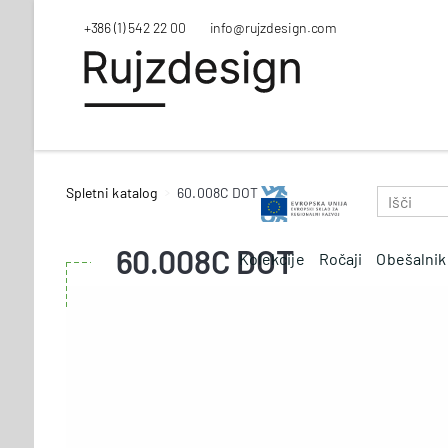
+386 (1) 542 22 00
info@rujzdesign.com
Spletni katalog
60.008C DOT
60.008C DOT
Kolekcije
Ročaji
Obešalnik