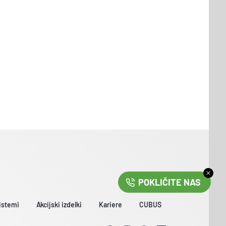
POKLIČITE NAS
istemi
Akcijski izdelki
Kariere
CUBUS