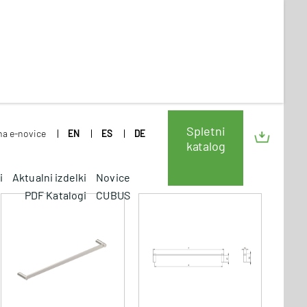
Spletni
 na e-novice
EN
ES
DE
katalog
i
Aktualni izdelki
Novice
PDF Katalogi
CUBUS