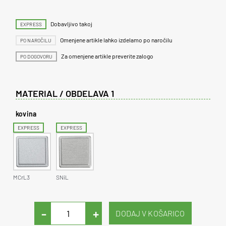
Dobavljivo takoj
EXPRESS
Omenjene artikle lahko izdelamo po naročilu
PO NAROČILU
Za omenjene artikle preverite zalogo
PO DOGOVORU
MATERIAL / OBDELAVA 1
kovina
EXPRESS
EXPRESS
MCrL3
SNiL
-
+