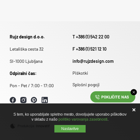
Rujz design d.o.o.
T +386 (1) 542 22 00
Letališka cesta 32
F +386 (1) 521 12 10
SI-1000 Ljubljana
info@rujzdesign.com
Piškotki
Odpiralni čas:
Splošni pogoji
Pon - Pet / 7:00 - 17:00
POKLIČITE NAS
S tem, ko uporabljate spletno mesto, dovoljujete uporabo piškotkov
v skladu z našo
politiko varovanja zasebnosti
.
Produkcija:
Innovatif
Nastavitve