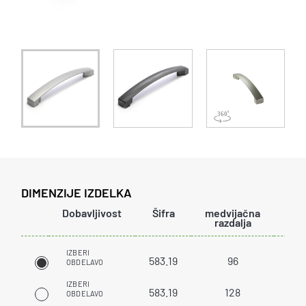
DIMENZIJE IZDELKA
Dobavljivost
Šifra
medvijačna
dol
razdalja
IZBERI
583.19
96
1
OBDELAVO
IZBERI
583.19
128
1
OBDELAVO