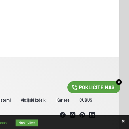
POKLIČITE NAS
istemi
Akcijski izdelki
Kariere
CUBUS
bnosti
.
Nastavitve