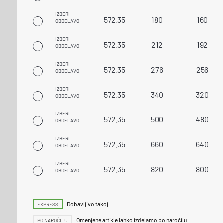
IZBERI
572.35
180
160
OBDELAVO
IZBERI
572.35
212
192
OBDELAVO
IZBERI
572.35
276
256
OBDELAVO
IZBERI
572.35
340
320
OBDELAVO
IZBERI
572.35
500
480
OBDELAVO
IZBERI
572.35
660
640
OBDELAVO
IZBERI
572.35
820
800
OBDELAVO
Dobavljivo takoj
EXPRESS
Omenjene artikle lahko izdelamo po naročilu
PO NAROČILU