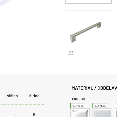
MATERIAL / OBDELAV
višina
širina
aluminij
EXPRESS
EXPRESS
35
15