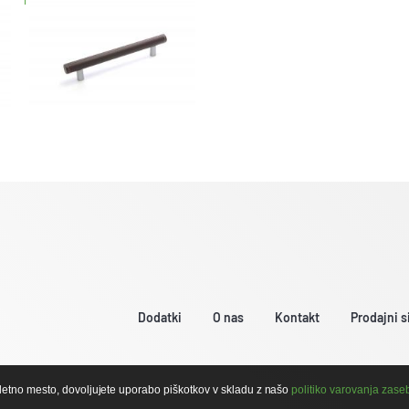
Dodatki
O nas
Kontakt
Prodajni s
pletno mesto, dovoljujete uporabo piškotkov v skladu z našo
politiko varovanja zase