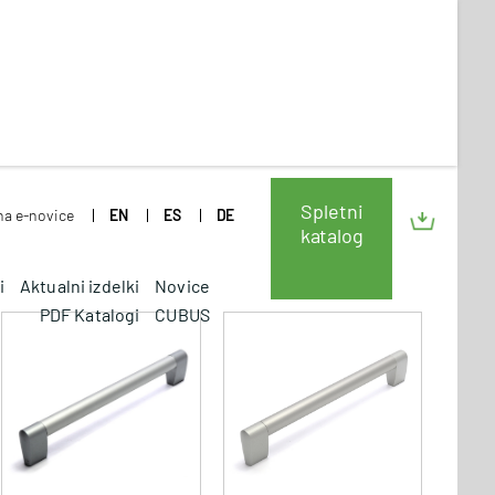
Spletni
 na e-novice
EN
ES
DE
katalog
i
Aktualni izdelki
Novice
PDF Katalogi
CUBUS