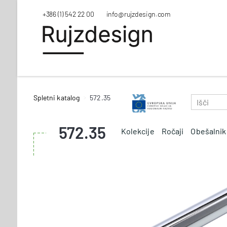
+386 (1) 542 22 00
info@rujzdesign.com
Spletni katalog
572.35
572.35
Kolekcije
Ročaji
Obešalnik