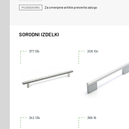
Za omenjene artikle preverite zalogo
PO DOGOVORU
SORODNI IZDELKI
377.13b
208.10c
242.13b
369.16