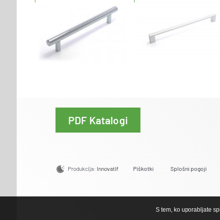
PDF Katalogi
Produkcija:
Innovatif
Piškotki
Splošni pogoji
S tem, ko uporabljate s