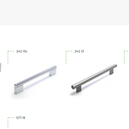
242.13c
242.13
577.19