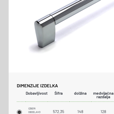
DIMENZIJE IZDELKA
Dobavljivost
Šifra
dolžina
medvijačna
razdalja
IZBERI
572.35
148
128
OBDELAVO