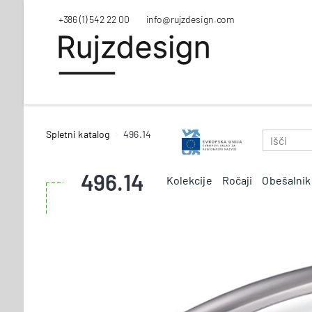
+386 (1) 542 22 00
info@rujzdesign.com
Spletni katalog
496.14
496.14
Kolekcije
Ročaji
Obešalnik