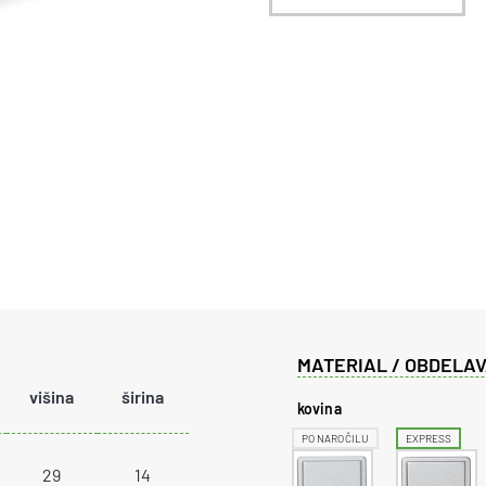
MATERIAL / OBDELAV
višina
širina
kovina
PO NAROČILU
EXPRESS
29
14