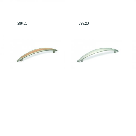
296.20
295.20