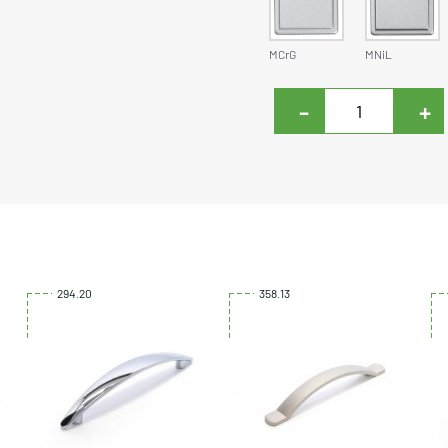
MCrG
MNiL
-
+
294.20
358.13