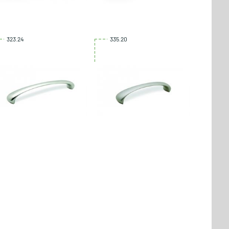
323.24
335.20