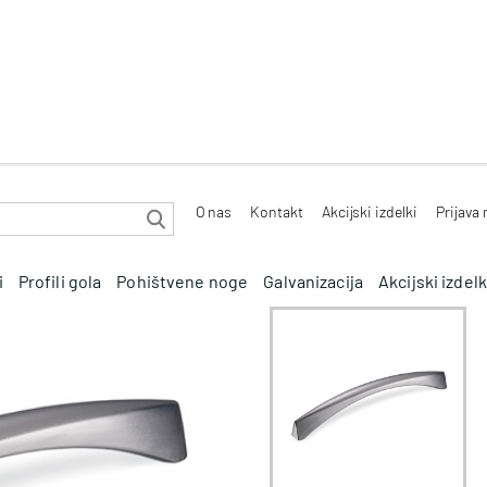
O nas
Kontakt
Akcijski izdelki
Prijava
i
Profili gola
Pohištvene noge
Galvanizacija
Akcijski izdelk