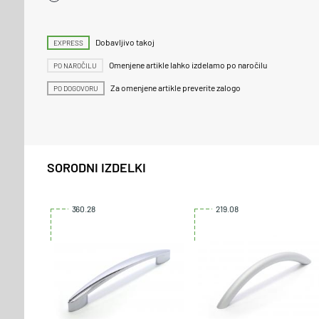
Dobavljivo takoj
EXPRESS
Omenjene artikle lahko izdelamo po naročilu
PO NAROČILU
Za omenjene artikle preverite zalogo
PO DOGOVORU
SORODNI IZDELKI
360.28
219.08