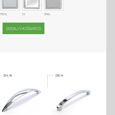
MCrL
Cr
SNiL
304.16
336.14