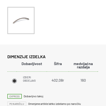
DIMENZIJE IZDELKA
Dobavljivost
Šifra
medvijačna
do
razdalja
IZBERI
402.08r
160
OBDELAVO
Dobavljivo takoj
EXPRESS
Omenjene artikle lahko izdelamo po naročilu
PO NAROČILU