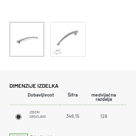
DIMENZIJE IZDELKA
Dobavljivost
Šifra
medvijačna
dol
razdalja
IZBERI
346.15
128
1
OBDELAVO