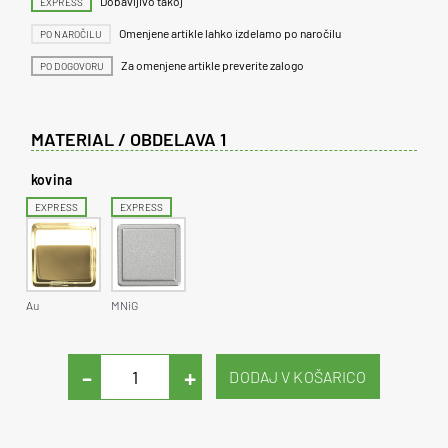
Dobavljivo takoj
EXPRESS
Omenjene artikle lahko izdelamo po naročilu
PO NAROČILU
Za omenjene artikle preverite zalogo
PO DOGOVORU
MATERIAL / OBDELAVA 1
kovina
EXPRESS
EXPRESS
Au
MNiG
-
+