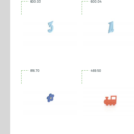
600.03
600.04
816.70
469.50