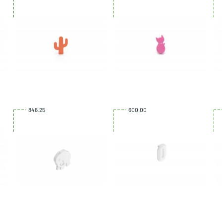
846.25
600.00