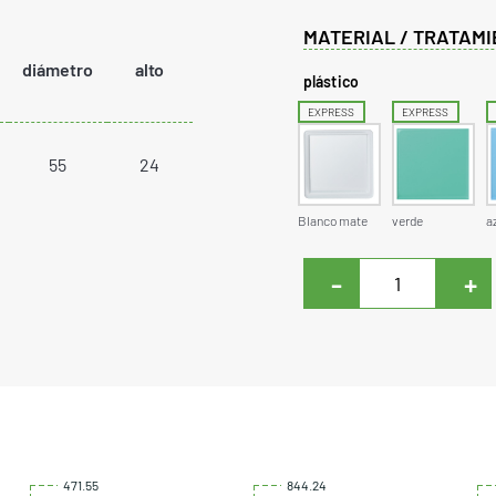
MATERIAL / TRATAMI
diámetro
alto
plástico
EXPRESS
EXPRESS
55
24
Blanco mate
verde
a
-
+
471.55
844.24