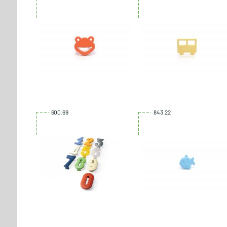
600.69
843.22