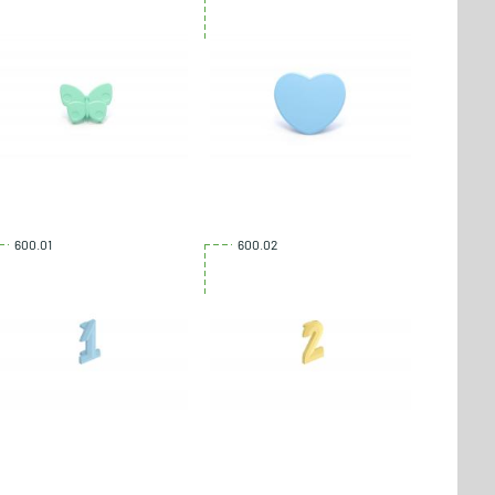
600.01
600.02