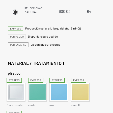
SELECCIONAR
600.03
64
5
MATERIAL
Producción serial a lo largo del año. Sin MOQ
EXPRESS
Disponible bajo pedido
POR PEDIDO
Disponible por encargo
POR ENCARGO
MATERIAL / TRATAMIENTO 1
plástico
EXPRESS
EXPRESS
EXPRESS
EXPRESS
Blanco mate
verde
azul
amarillo