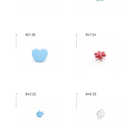
601.26
847.24
843.22
846.25