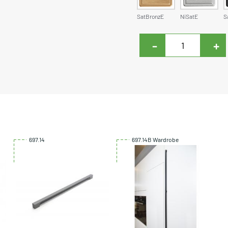
SatBronzE
NiSatE
S
-
+
697.14
697.14B Wardrobe