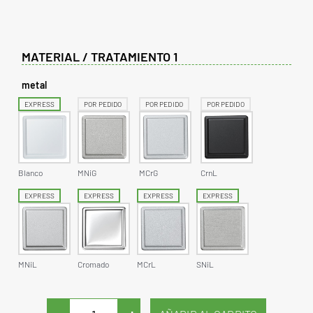
MATERIAL / TRATAMIENTO 1
metal
EXPRESS
POR PEDIDO
POR PEDIDO
POR PEDIDO
Blanco
MNiG
MCrG
CrnL
EXPRESS
EXPRESS
EXPRESS
EXPRESS
MNiL
Cromado
MCrL
SNiL