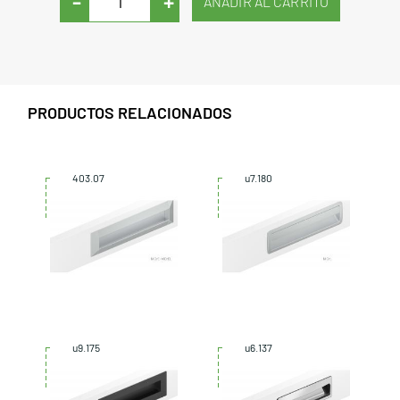
-
+
PRODUCTOS RELACIONADOS
403.07
u7.180
u9.175
u6.137