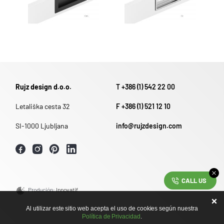
Rujz design d.o.o.
T +386 (1) 542 22 00
Letališka cesta 32
F +386 (1) 521 12 10
SI-1000 Ljubljana
info@rujzdesign.com
CALL US
Produción:
Innovatif
Al utilizar este sitio web acepta el uso de cookies según nuestra
Política de Privacidad
.