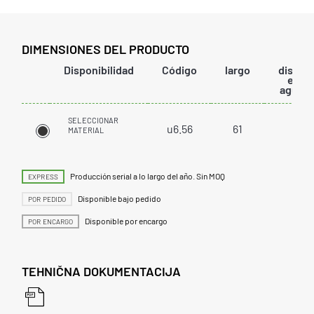
DIMENSIONES DEL PRODUCTO
Disponibilidad
Código
largo
distanc
entr
agujer
SELECCIONAR
u6.56
61
32
MATERIAL
Producción serial a lo largo del año. Sin MOQ
EXPRESS
Disponible bajo pedido
POR PEDIDO
Disponible por encargo
POR ENCARGO
TEHNIČNA DOKUMENTACIJA