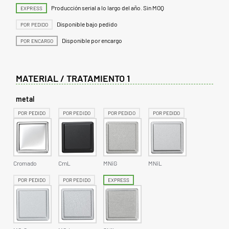
Producción serial a lo largo del año. Sin MOQ
EXPRESS
Disponible bajo pedido
POR PEDIDO
Disponible por encargo
POR ENCARGO
MATERIAL / TRATAMIENTO 1
metal
POR PEDIDO
POR PEDIDO
POR PEDIDO
POR PEDIDO
Cromado
CrnL
MNiG
MNiL
POR PEDIDO
POR PEDIDO
EXPRESS