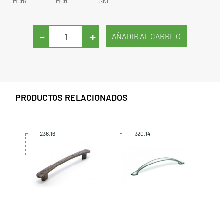
MCrG
MCrL
SNiL
-
+
PRODUCTOS RELACIONADOS
236.16
320.14