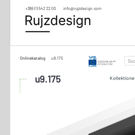
+386 (1) 542 22 00
info@rujzdesign.com
Onlinekatalog
u9.175
u9.175
Kollektion