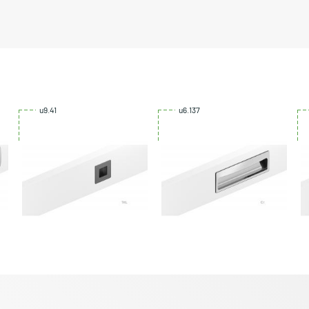
u9.41
u6.137