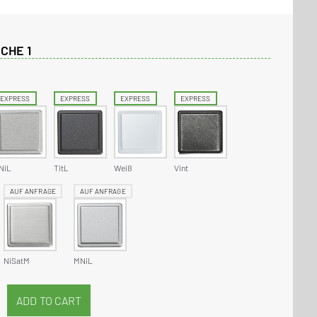
CHE 1
EXPRESS
EXPRESS
EXPRESS
EXPRESS
NiL
TitL
Weiß
Vint
AUF ANFRAGE
AUF ANFRAGE
NiSatM
MNiL