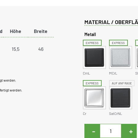
MATERIAL / OBERFLÄ
d
Höhe
Breite
Metall
EXPRESS
EXPRESS
15.5
46
CrnL
MCrL
S
igt werden.
EXPRESS
AUF ANFRAGE
fertigt werden.
Cr
SatCrNL
-
+