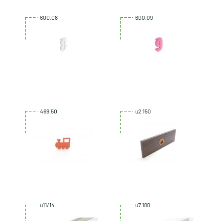
600.08
600.09
469.50
u2.150
u11/14
u7.180