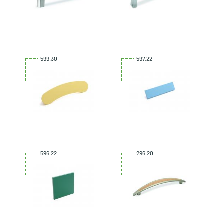
599.30
597.22
596.22
296.20