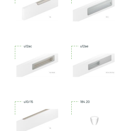
u12ac
u12ae
u10/15
184.20