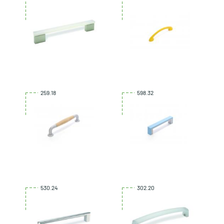
259.18
598.32
530.24
302.20