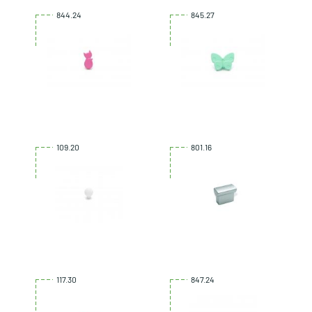
844.24
845.27
109.20
801.16
117.30
847.24