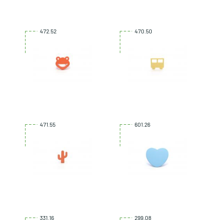
472.52
470.50
471.55
601.26
331.16
299.08