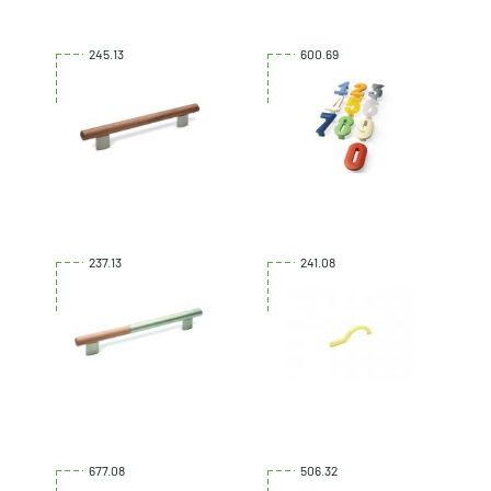
245.13
600.69
237.13
241.08
677.08
506.32