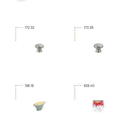
172.32
173.39
198.16
828.40